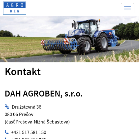
Toggl
navig
Kontakt
DAH AGROBEN, s.r.o.
Družstevná 36
080 06 Prešov
(časť Prešova-Nižná Šebastova)
+421 517 581 150